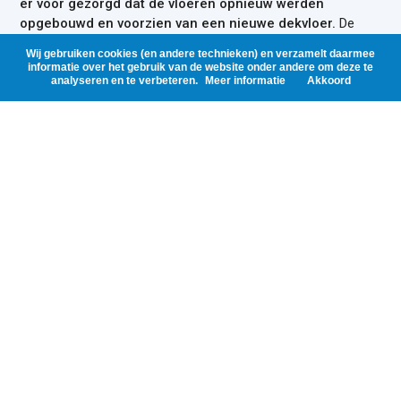
er voor gezorgd dat de vloeren opnieuw werden
opgebouwd en voorzien van een nieuwe dekvloer.
De
plafonds zijn opnieuw gespoten, dilataties en kitnaden
Wij gebruiken cookies (en andere technieken) en verzamelt daarmee
opnieuw aangebracht en de wanden geschilderd. Daarnaast
informatie over het gebruik van de website onder andere om deze te
analyseren en te verbeteren.
Meer informatie
Akkoord
is er een nieuwe fietsenstalling gecreëerd en is er overal LED-
verlichting aangebracht. Het meest opvallende resultaat is de
groene gevel van klimop die als een groene oase van gazons
en siergrassen fungeert en zorgt voor een verbeterde
uitstraling van het gebouw.
RESULTAAT
Dankzij de kwaliteitsverbetering van het exterieur en
interieur is de garage weer nieuw leven ingeblazen.