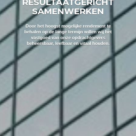
RESULTAATGERICHT
SAMENWERKEN
Door het hoogst mogelijke rendement te
behalen op de lange termijn willen wij het
vastgoed van onze opdrachtgevers
beheersbaar, leefbaar en vitaal houden.